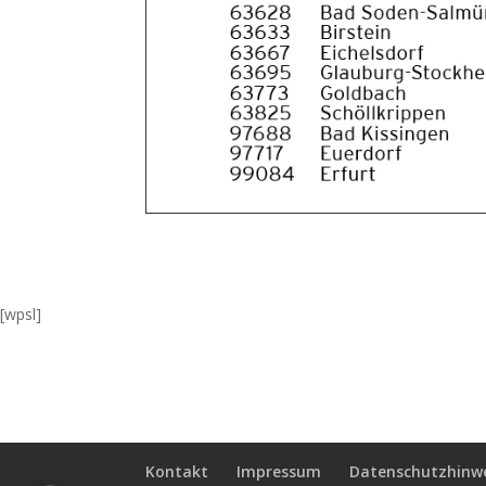
[wpsl]
Kontakt
Impressum
Datenschutzhinw